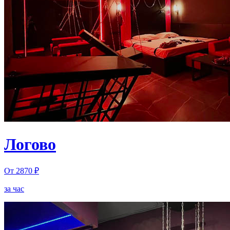
Логово
От 2870 ₽
за час