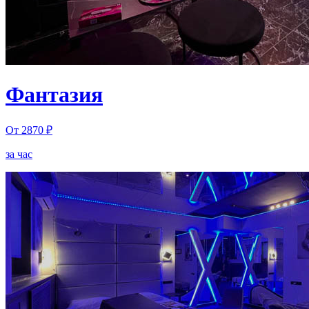
Фантазия
От 2870 ₽
за час