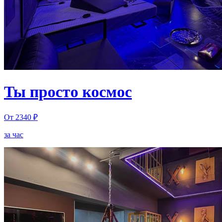
Ты просто космос
От 2340 ₽
за час