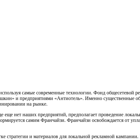
используя самые современные технологии. Фонд общесетевой ре
кин» и предприятиями «Антиотель». Именно существенные обще
минировании на рынке.
где еще нет наших предприятий, предполагает проведение локал
ормируется самим Франчайзи. Франчайзи освобождается от уплат
тке стратегии и материалов для локальной рекламной кампании.