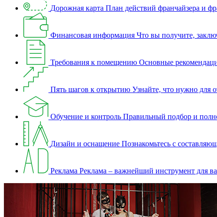
Дорожная карта
План действий франчайзера и фр
Финансовая информация
Что вы получите, закл
Требования к помещению
Основные рекомендаци
Пять шагов к открытию
Узнайте, что нужно для 
Обучение и контроль
Правильный подбор и полно
Дизайн и оснащение
Познакомьтесь с составляю
Реклама
Реклама – важнейший инструмент для ва